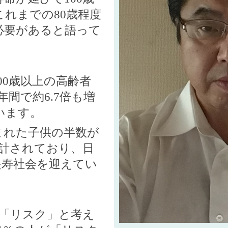
これまでの
80
歳程度
必要があると語って
00
歳以上の高齢者
年間で約
6.7
倍も増
います。
まれた子供の半数が
計されており、日
長寿社会を迎えてい
「リスク」と考え