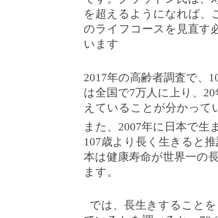
を超えるようになれば、
のライフコースを見直す
います
2017
年の高齢者調査で、
1
は全国で
7
万人に上り、
20
えていることが分かって
また、
2007
年に日本で生
107
歳より長く生きると推
本は健康寿命が世界一の
ます。
では、長生きすることを