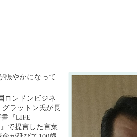
が賑やかになって
国ロンドンビジネ
・グラットン氏が長
著書『
LIFE
）』で提言した言葉
寿命が延びて
100
歳