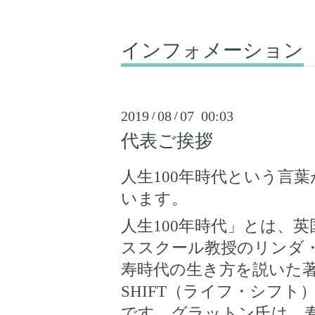
インフォメーション
2019
08
07 00:03
/
/
代表ご挨拶
人生
100
年時代という言葉
います。
人生
100
年時代」とは、英
ススクール教授のリンダ
寿時代の生き方を説いた
SHIFT
（ライフ・シフト
です。グラットン氏は、